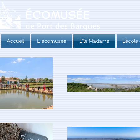
Accueil
L' écomusée
L'île Madame
L'école 