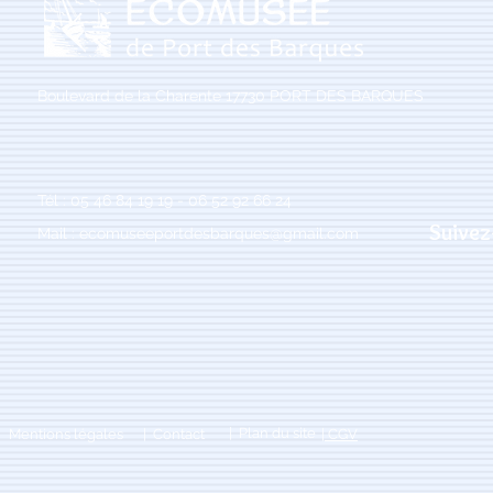
Boulevard de la Charente 17730 PORT DES BARQUES
Tél : 05 46 84 19 19 - 06 52 92 66 24
Suivez
Mail :
ecomuseeportdesbarques@gmail.com
| Plan du site
Mentions légales
| Contact
| CGV