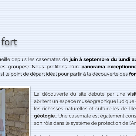
n fort
eille depuis les casemates de
juin à septembre du lundi 
les groupes). Nous profitons d’un
panorama exceptionn
e est le point de départ idéal pour partir à la découverte des
for
La découverte du site débute par une
visi
abritent un espace muséographique ludique 
les richesses naturelles et culturelles de l’
géologie
… Une casemate est également con
son rôle dans le système de protection de l’A