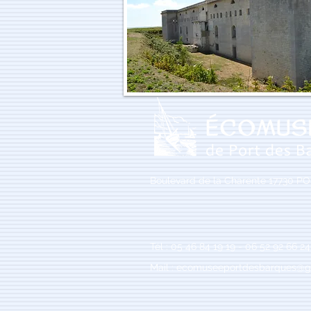
Boulevard de la Charente 17730 
Tél : 05 46 84 19 19 - 06 52 92 66 24
Mail :
ecomuseeportdesbarques@g