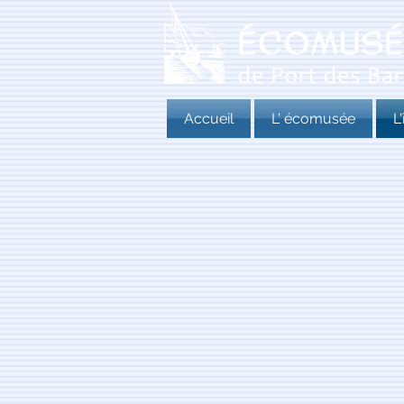
Accueil
L' écomusée
L