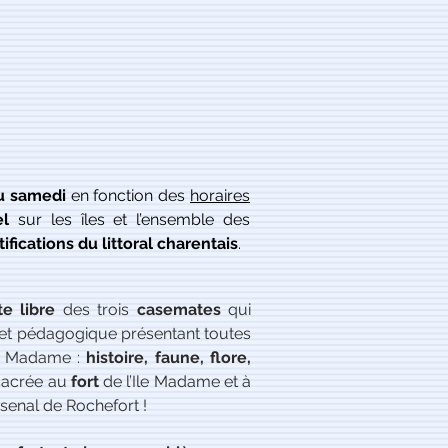
au samedi
en fonction des
horaires
el
sur les îles et l’ensemble des
tifications du littoral charentais
.
te libre
des trois
casemates
qui
et pédagogique présentant toutes
Ile Madame :
histoire, faune, flore,
sacrée au
fort
de l’Ile Madame et à
rsenal de Rochefort !