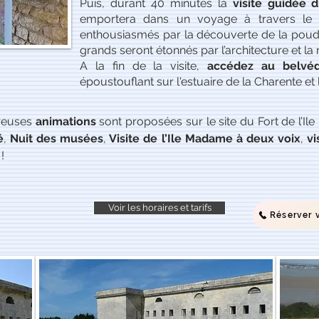
Puis, durant 40 minutes la
visite guidée d
emportera dans un voyage à travers le 
enthousiasmés par la découverte de la poudri
grands seront étonnés par l’architecture et la r
A la fin de la visite,
accédez au belvé
époustouflant sur l'estuaire de la Charente et
breuses
animations
sont proposées sur le site du Fort de l’I
é
,
Nuit des musées
,
Visite de l’Ile Madame à deux voix
,
vi
!
Voir les horaires et tarifs
Réserver v